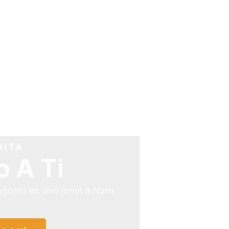
RETIROS
CURSOS ONLI
UITA
o A Ti
gosto en vivo junot a Nam